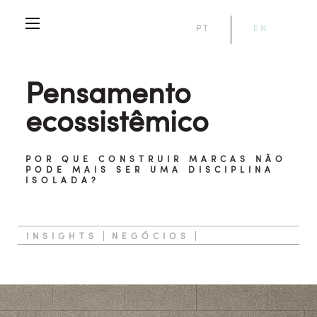
PT
EN
Pensamento
ecossistêmico
POR QUE CONSTRUIR MARCAS NÃO
PODE MAIS SER UMA DISCIPLINA
ISOLADA?
INSIGHTS
NEGÓCIOS