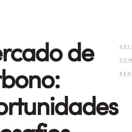
rcado de
ART
CO
rbono:
NEG
ortunidades