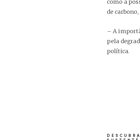
como a poss
de carbono,
– A importâ
pela degrad
política.
DESCUBRA
SUSTENTÁ