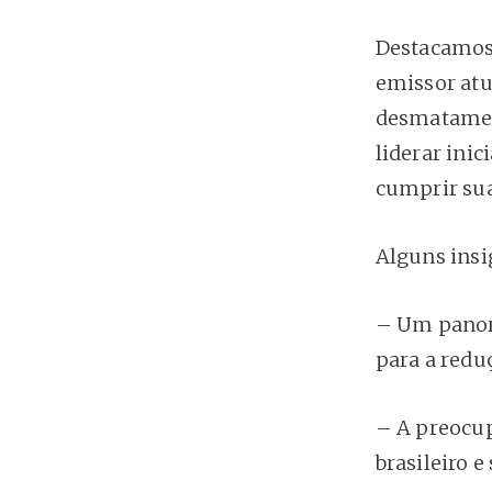
Destacamos 
emissor atu
desmatamen
liderar inic
cumprir sua
Alguns insi
– Um panor
para a redu
– A preocup
brasileiro 