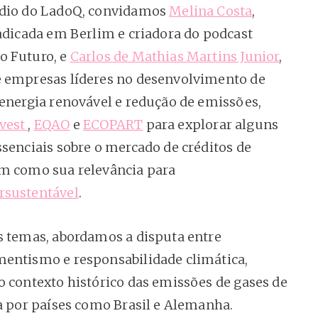
ódio do LadoQ, convidamos
Melina Costa
,
radicada em Berlim e criadora do podcast
o Futuro, e
Carlos de Mathias Martins Junior
,
 empresas líderes no desenvolvimento de
 energia renovável e redução de emissões,
vest
,
EQAO
e
ECOPART
para explorar alguns
ssenciais sobre o mercado de créditos de
m como sua relevância para
sustentável
.
s temas, abordamos a disputa entre
entismo e responsabilidade climática,
o contexto histórico das emissões de gases de
fa por países como Brasil e Alemanha.