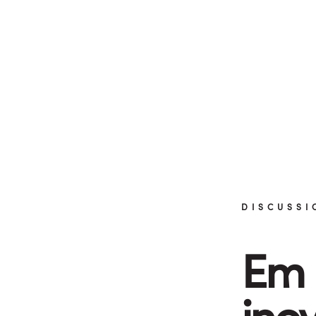
DISCUSSI
Em 
ino