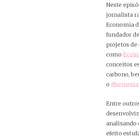
Neste epis
jornalista 
Economia d
fundador de
projetos de
como
Ecoin
conceitos e
carbono, be
o
#bemestar
Entre outro
desenvolvim
analisando 
efeito estu