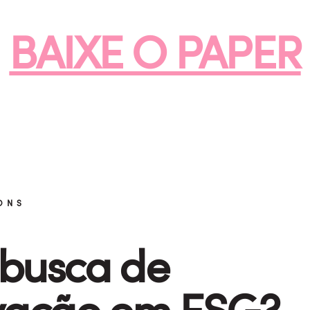
BAIXE O PAPER
ONS
busca de
vação em ESG?