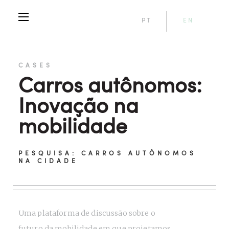
PT
EN
CASES
Carros autônomos:
Inovação na
mobilidade
PESQUISA: CARROS AUTÔNOMOS
NA CIDADE
Uma plataforma de discussão sobre o
futuro da mobilidade em que projetamos