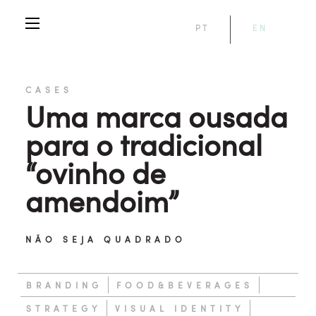
PT
EN
CASES
Uma marca ousada
para o tradicional
“ovinho de
amendoim”
NÃO SEJA QUADRADO
BRANDING
FOOD&BEVERAGES
STRATEGY
VISUAL IDENTITY