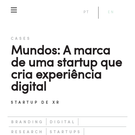
PT
EN
CASES
Mundos: A marca
de uma startup que
cria experiência
digital
STARTUP DE XR
BRANDING
DIGITAL
RESEARCH
STARTUPS