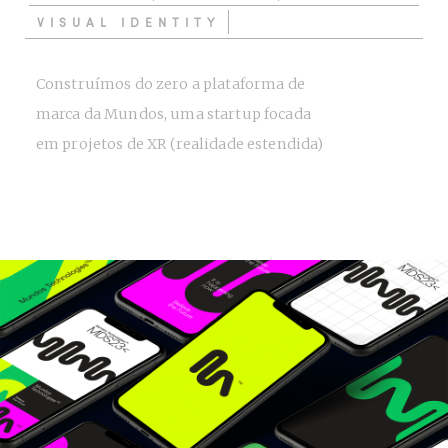
VISUAL IDENTITY
Construímos do zero a plataforma de
marca da Mundos, uma startup focada
em projetos de XR (realidade estendida)