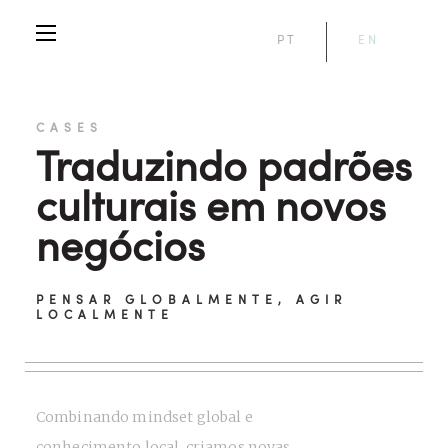
PT
EN
CASES
Traduzindo padrões
culturais em novos
negócios
PENSAR GLOBALMENTE, AGIR
LOCALMENTE
Combinando mindset global e
conhecimento local, criamos novas