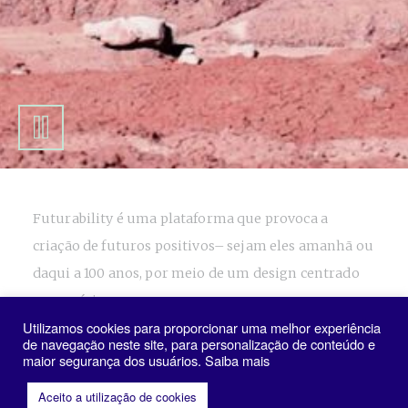
Futurability é uma plataforma que provoca a
criação de futuros positivos– sejam eles amanhã ou
daqui a 100 anos, por meio de um design centrado
no usuário.
Utilizamos cookies para proporcionar uma melhor experiência
de navegação neste site, para personalização de conteúdo e
maior segurança dos usuários. Saiba mais
Assine a Newsletter e receba novidades sobre
inovação e negócios pela lente do design
Aceito a utilização de cookies